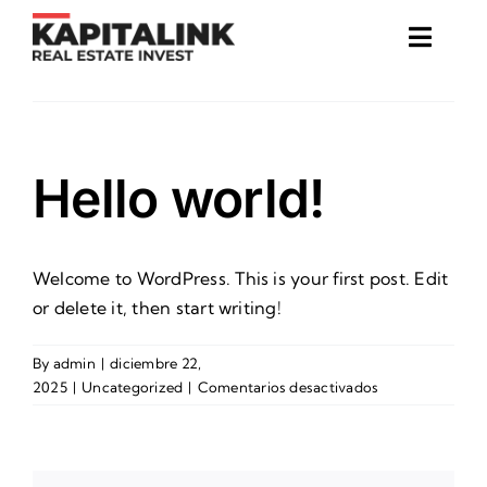
Skip
to
Toggl
content
Naviga
GESTIÓN DE ALQUILERES
INVERSIÓN INMOBILIARIA
Hello world!
SEGUROS PARA INMUEBLES
Welcome to WordPress. This is your first post. Edit
or delete it, then start writing!
CONTACTO
By
admin
|
diciembre 22,
en
2025
|
Uncategorized
|
Comentarios desactivados
Hello
world!